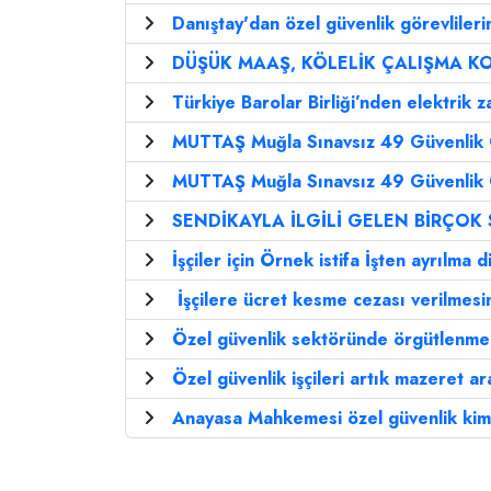
Danıştay'dan özel güvenlik görevlilerini
DÜŞÜK MAAŞ, KÖLELİK ÇALIŞMA KO
Türkiye Barolar Birliği’nden elektrik za
MUTTAŞ Muğla Sınavsız 49 Güvenlik G
MUTTAŞ Muğla Sınavsız 49 Güvenlik G
SENDİKAYLA İLGİLİ GELEN BİRÇOK 
İşçiler için Örnek istifa İşten ayrılma d
İşçilere ücret kesme cezası verilmesin
Özel güvenlik sektöründe örgütlenme
Özel güvenlik işçileri artık mazeret ar
Anayasa Mahkemesi özel güvenlik kimlik k