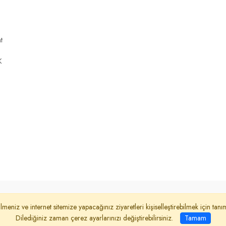
t
K
dınlatma Metni
İletişim
lmeniz ve internet sitemize yapacağınız ziyaretleri kişiselleştirebilmek için ta
Dilediğiniz zaman çerez ayarlarınızı değiştirebilirsiniz.
Tamam