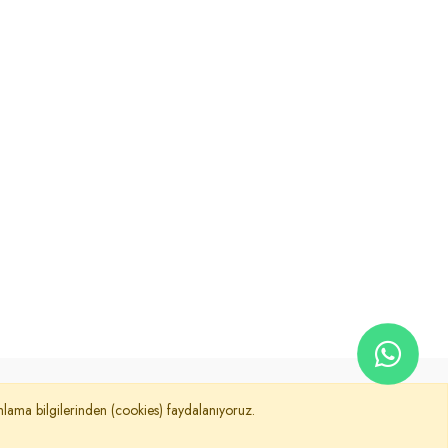
©
Güvenlik İşçileri Koruma Emekçi Sendikası
nımlama bilgilerinden (cookies) faydalanıyoruz.