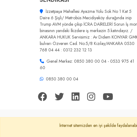
SENDİKASI
İzzetpaşa Mahallesi Ayazma Yolu Sok No 1 Kat 5
Daire 6 Şişli/ Metrobüs Mecidiyeköy durağında inip
Trump AVM yönde çıkıp İCRA DAİRELERİ Sorun İş mon
binasının yandaki İkizdere iş merkezin 5.katındayız. /
ANKARA HUKUK Servisimiz : Av Didem KONYAR GM
bulvarı Özveren Cad. No:5/8 Kızılay/ANKARA 0530
768 04 44 : 0312 232 12 13
Genel Merkez: 0850 380 00 04 - 0533 975 41
60
0850 380 00 04
Anasayfa
Gizlilik Politikası
KVKK Ay
İnternet sitemizden en iyi şekilde faydalanabi