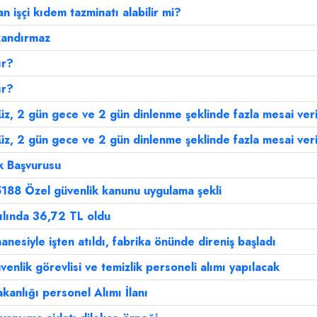
n işçi kıdem tazminatı alabilir mi?
azandırmaz
ır?
ır?
üz, 2 gün gece ve 2 gün dinlenme şeklinde fazla mesai ver
üz, 2 gün gece ve 2 gün dinlenme şeklinde fazla mesai ver
k Başvurusu
5188 Özel güvenlik kanunu uygulama şekli
ılında 36,72 TL oldu
anesiyle işten atıldı, fabrika önünde direniş başladı
enlik görevlisi ve temizlik personeli alımı yapılacak
akanlığı personel Alımı İlanı