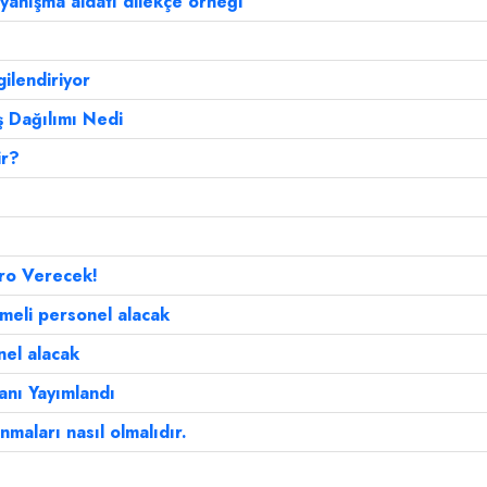
anışma aidatı dilekçe örneği
gilendiriyor
nş Dağılımı Nedi
ir?
ro Verecek!
meli personel alacak
nel alacak
lanı Yayımlandı
nmaları nasıl olmalıdır.