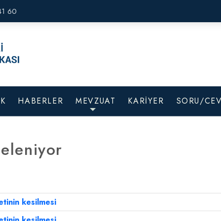
41 60
İK
HABERLER
MEVZUAT
KARİYER
SORU/CE
teleniyor
retinin kesilmesi
retinin kesilmesi