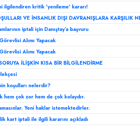
 ilgilendiren kritik 'yenileme' kararı!
ŞULLARI VE İNSANLIK DIŞI DAVRANIŞLARA KARŞILIK N
mlarının iptali için Danıştay’a başvuru
örevlisi Alımı Yapacak
örevlisi Alımı Yapacak
SORUYA İLİŞKİN KISA BİR BİLGİLENDİRME
ilekçesi
in koşulları nelerdir?
k hem çok zor hem de çok kolaydır.
amasınlar. Yeni haklar istemektedirler.
art iptali ile ilgili kararını açıkladı