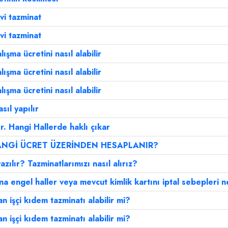
vi tazminat
vi tazminat
ışma ücretini nasıl alabilir
ışma ücretini nasıl alabilir
ışma ücretini nasıl alabilir
sıl yapılır
ır. Hangi Hallerde haklı çıkar
ANGİ ÜCRET ÜZERİNDEN HESAPLANIR?
yazılır? Tazminatlarımızı nasıl alırız?
na engel haller veya mevcut kimlik kartını iptal sebepleri n
n işçi kıdem tazminatı alabilir mi?
n işçi kıdem tazminatı alabilir mi?