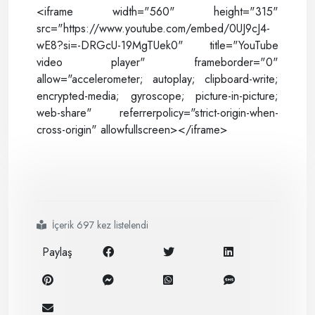
<iframe width="560" height="315"
src="https://www.youtube.com/embed/0UJ9cJ4-
wE8?si=-DRGcU-19MgTUek0" title="YouTube
video player" frameborder="0"
allow="accelerometer; autoplay; clipboard-write;
encrypted-media; gyroscope; picture-in-picture;
web-share" referrerpolicy="strict-origin-when-
cross-origin" allowfullscreen></iframe>
#özelgüvenlik
#habeler
#ögg
#sendikası
İçerik 697 kez listelendi
Paylaş