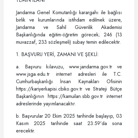
TEMİN İLANI
Jandarma Genel Komutanlığı karargahı ile bağlısı
birlik ve kurumlarında istihdam edilmek üzere,
Jandarma ve Sahil Güvenlik Akademisi
Başkanlığında eğitim-öğretim görecek; 246 (13
muvazzaf, 233 sözleşmeli) subay temin edilecektir.
1. BAŞVURU YERİ, ZAMANI VE ŞEKLİ:
a. Başvuru kılavuzu, www.jandarma.gov.tr ve
www.jsga.edu.tr internet adresleri ile T.C.
Cumhurbaşkanlığı İnsan Kaynakları Ofisinin
https://kariyerkapisi.cbiko.gov.tr ve Strateji Bütçe
Başkanlığının https://kamuilan.sbb.gov.tr internet
adreslerinde yayımlanacaktır.
b. Başvurular 20 Ekim 2025 tarihinde başlayıp, 03
Kasım 2025 tarihinde saat 23:59'da sona
erecektir.