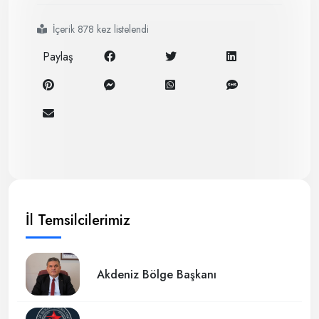
#ögg
#haberler
İçerik 878 kez listelendi
Paylaş
İl Temsilcilerimiz
Akdeniz Bölge Başkanı